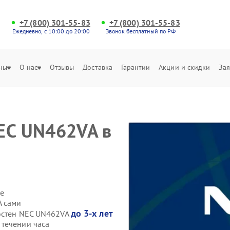
+7 (800) 301-55-83
+7 (800) 301-55-83
Ежедневно, с 10:00 до 20:00
Звонок бесплатный по РФ
ны
О нас
Отзывы
Доставка
Гарантии
Акции и скидки
Зая
EC UN462VA в
е
A сами
до 3-х лет
еостен NEC UN462VA
течении часа