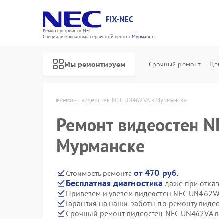
FIX-NEC
Ремонт устройств NEC
Специализированный cервисный центр г.
Мурманск
Мы ремонтируем
Срочный ремонт
Це
ен NEC в Мурманске
Ремонт видеостен NEC UN462VA в Мурманске
Ремонт видеостен N
Мурманске
от 470 руб.
Стоимость ремонта
Бесплатная диагностика
даже при отказ
Привезем и увезем видеостен NEC UN462V
Гарантия на наши работы по ремонту вид
Срочный ремонт видеостен NEC UN462VA в 