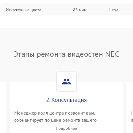
Искажённые цвета
85 мин
1 год
Разная яркость панелей
75 мин
1 год
Артефакты изображения
85 мин
1 год
Этапы ремонта видеостен NEC
2. Консультация
Менеджер колл центра позвонит вам,
сориентирует по цене ремонта вашего
видеостен а также ответит на все ваши вопросы.
Подробнее