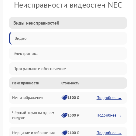
Неисправности видеостен NEC
Виды неисправностей
Видео
Электроника
Программное обеспечение
Неисправности
Стоимость
Калибровка
Нет изображения
1500 ₽
Подробнее →
Электропитание
Чёрный экран на одном
Аппаратная
1500 ₽
Подробнее →
модуле
Механические повреждения
Мерцание изображения
2100 ₽
Подробнее →