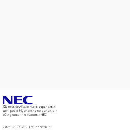
СЦ mur.nec-fix.ru - сеть сервисных
центров в Мурманске по ремонту и
обслуживанию техники NEC
2021-2026 © СЦ mur.nec-fix.ru