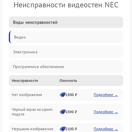
Неисправности видеостен NEC
Виды неисправностей
Видео
Электроника
Программное обеспечение
Неисправности
Стоимость
Калибровка
Нет изображения
1500 ₽
Подробнее →
Электропитание
Чёрный экран на одном
Аппаратная
1500 ₽
Подробнее →
модуле
Механические повреждения
Мерцание изображения
2100 ₽
Подробнее →