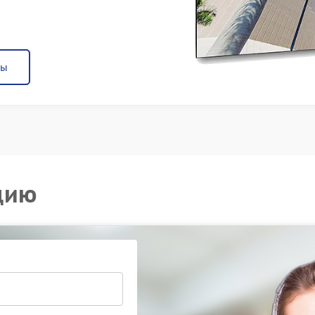
ны
цию