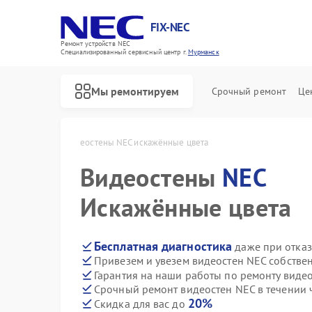
FIX-NEC
Ремонт устройств NEC
Специализированный cервисный центр г.
Мурманск
Мы ремонтируем
Срочный ремонт
Це
EC в Мурманске
Видеостены NEC искажённые цвета
Видеостены
NEC
Искажённые цвета
Бесплатная диагностика
даже при отказ
Привезем и увезем видеостен NEC собстве
Гарантия на наши работы по ремонту виде
Срочный ремонт видеостен NEC в течении 
20%
Скидка для вас до