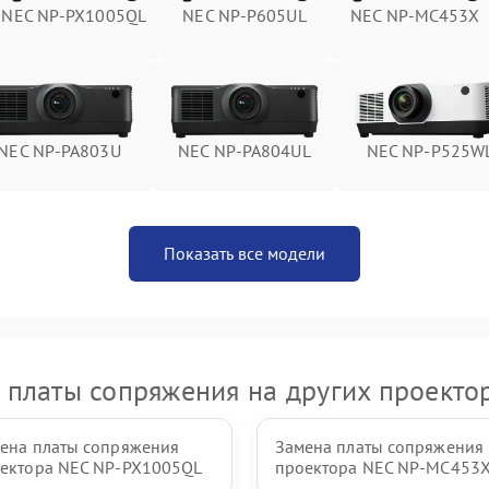
NEC NP-PX1005QL
NEC NP-P605UL
NEC NP-MC453X
NEC NP-PA803U
NEC NP-PA804UL
NEC NP-P525W
Показать все модели
 платы сопряжения на других проекто
ена платы сопряжения
Замена платы сопряжения
ектора NEC NP-PX1005QL
проектора NEC NP-MC453