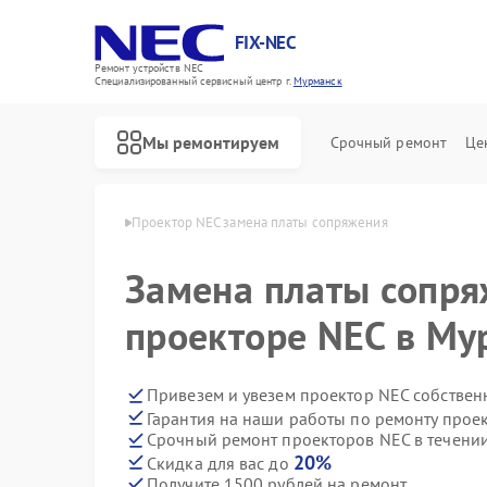
FIX-NEC
Ремонт устройств NEC
Специализированный cервисный центр г.
Мурманск
Мы ремонтируем
Срочный ремонт
Це
ов NEC в Мурманске
Проектор NEC замена платы сопряжения
Замена платы сопря
проекторе NEC в Му
Привезем и увезем проектор NEC собствен
Гарантия на наши работы по ремонту прое
Срочный ремонт проекторов NEC в течении
20%
Скидка для вас до
Получите 1500 рублей на ремонт