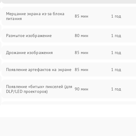
Мерцание экрана из-за блока
85 мин
1 год
питания
Размытое изображение
80 мин
1 год
Дрожание изображения
85 мин
1 год
Появление артефактов на экране
85 мин
1 год
Появление «битых» пикселей (для
90 мин
1 год
DLP/LED проекторов)
Залипание изображения (image
85 мин
1 год
retention)
Нестабильная яркость или
80 мин
1 год
контраст