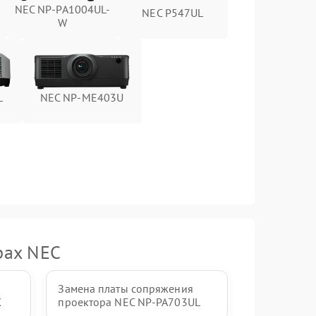
NEC NP-PA1004UL-
NEC P547UL
W
L
NEC NP-ME403U
рах NEC
Замена платы сопряжения
X
проектора NEC NP-PA703UL