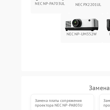
NEC NP-PA703UL
NEC PX2201UL
NEC NP-UM352W
Замена
Замена платы сопряжения
Зам
проектора NEC NP-PA803U
про