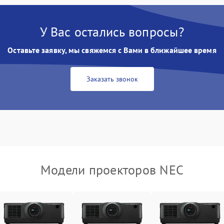
Неравномерная подсветка экрана
85 мин
1 год
У Вас остались вопросы?
Оставьте заявку, мы свяжемся с Вами в ближайшее время
Не работает автоматическая
80 мин
1 год
коррекция трапеции (Keystone)
Заказать звонок
Проблемы с масштабированием
80 мин
1 год
изображения
Модели проекторов NEC