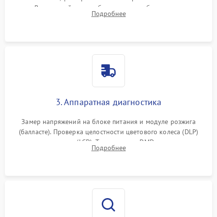
пыли. Визуальный осмотр блока питания, балласта лампы и
Подробнее
материнской платы на наличие прогаров или вздутых
элементов.
3. Аппаратная диагностика
Замер напряжений на блоке питания и модуле розжига
(балласте). Проверка целостности цветового колеса (DLP)
или поляризаторов (LCD). Тестирование DMD-чипа, датчиков
Подробнее
температуры и оптопар с помощью мультиметра и
осциллографа.