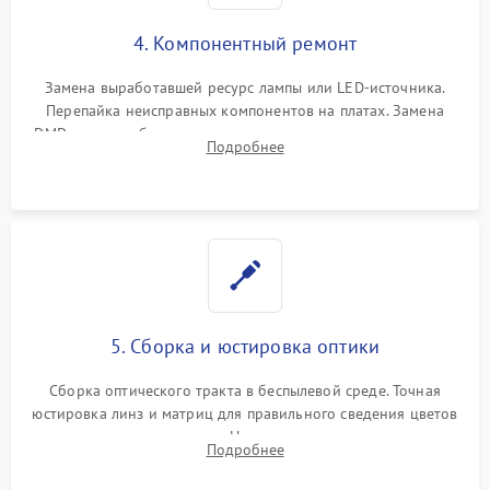
4. Компонентный ремонт
Замена выработавшей ресурс лампы или LED-источника.
Перепайка неисправных компонентов на платах. Замена
DMD-чипа при битых пикселях, установка нового цветового
Подробнее
колеса или восстановление сгоревших поляризационных
пленок.
5. Сборка и юстировка оптики
Сборка оптического тракта в беспылевой среде. Точная
юстировка линз и матриц для правильного сведения цветов
и устранения размытия. Надежное подключение всех
Подробнее
шлейфов, установка датчиков и закрытие корпуса
устройства.