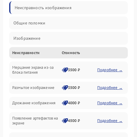
Неисправность изображения
Общие поломки
Изображение
Неисправности
Стоимость
Лампа подсветки
Мерцание экрана из-за
Неисправность управления и интерфейсов
3500 ₽
Подробнее →
блока питания
Прочие неисправности
Размытое изображение
3500 ₽
Подробнее →
Режим работы
Дрожание изображения
4000 ₽
Подробнее →
Неисправность звука
Появление артефактов на
4500 ₽
Подробнее →
экране