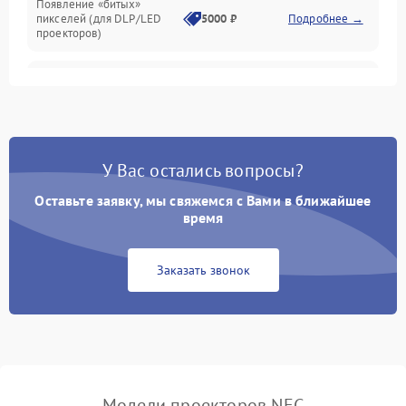
Появление «битых»
пикселей (для DLP/LED
5000 ₽
Подробнее →
проекторов)
Залипание изображения
4500 ₽
Подробнее →
(image retention)
Нестабильная яркость или
4000 ₽
Подробнее →
контраст
У Вас остались вопросы?
Неравномерная подсветка
Оставьте заявку, мы свяжемся с Вами в ближайшее
4500 ₽
Подробнее →
экрана
время
Не работает
Заказать звонок
автоматическая коррекция
3000 ₽
Подробнее →
трапеции (Keystone)
Проблемы с
масштабированием
3500 ₽
Подробнее →
изображения
Модели проекторов NEC