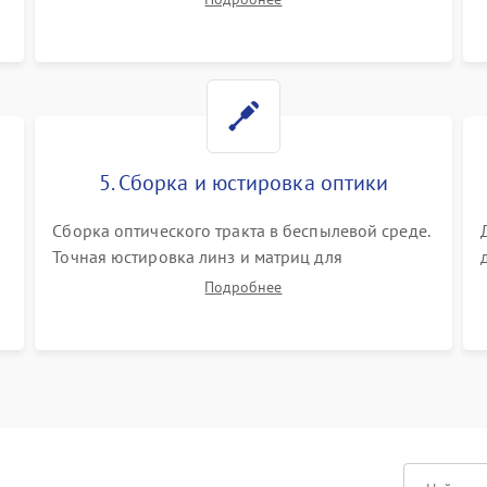
Визуальный осмотр блока питания, балласта
лампы и материнской платы на наличие
прогаров или вздутых элементов.
5. Сборка и юстировка оптики
Сборка оптического тракта в беспылевой среде.
Точная юстировка линз и матриц для
правильного сведения цветов и устранения
Подробнее
размытия. Надежное подключение всех
шлейфов, установка датчиков и закрытие
корпуса устройства.