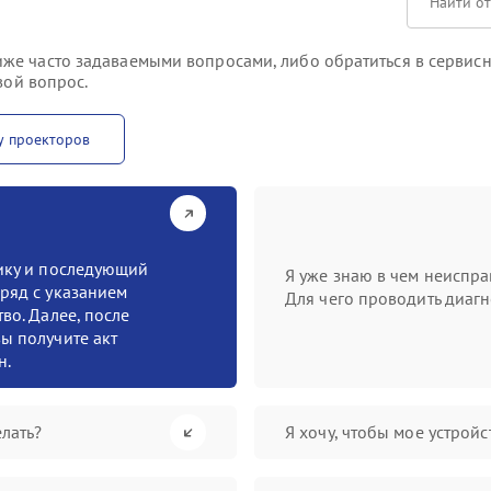
же часто задаваемыми вопросами, либо обратиться в сервисн
вой вопрос.
у проекторов
тику и последующий
Я уже знаю в чем неиспра
ряд с указанием
Для чего проводить диагн
во. Далее, после
ы получите акт
н.
лать?
Я хочу, чтобы мое устрой