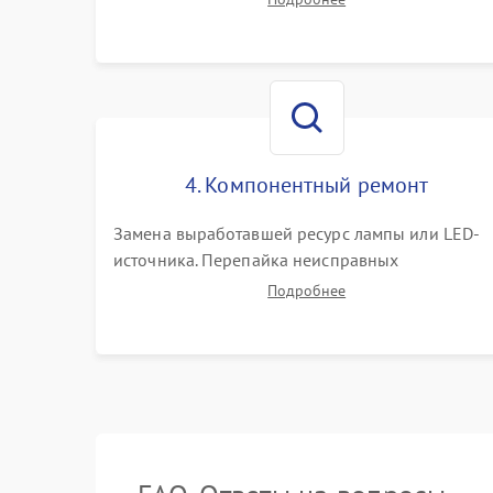
(точки, пятна). Проверка работы системы
охлаждения по уровню шума вентиляторов.
4. Компонентный ремонт
Замена выработавшей ресурс лампы или LED-
источника. Перепайка неисправных
компонентов на платах. Замена DMD-чипа при
Подробнее
битых пикселях, установка нового цветового
колеса или восстановление сгоревших
поляризационных пленок.