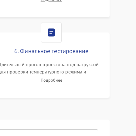
Тестирование DMD-чипа, датчиков температуры
и оптопар с помощью мультиметра и
осциллографа.
6. Финальное тестирование
Длительный прогон проектора под нагрузкой
для проверки температурного режима и
отсутствия перегрева. Оценка фокуса,
Подробнее
контрастности и цветопередачи на тестовых
таблицах. Проверка работы всех видеовходов и
кнопок управления.