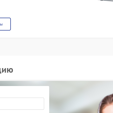
ны
цию