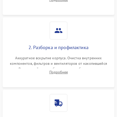
системы охлаждения по уровню шума вентиляторов.
2. Разборка и профилактика
Аккуратное вскрытие корпуса. Очистка внутренних
компонентов, фильтров и вентиляторов от накопившейся
пыли. Визуальный осмотр блока питания, балласта лампы и
Подробнее
материнской платы на наличие прогаров или вздутых
элементов.