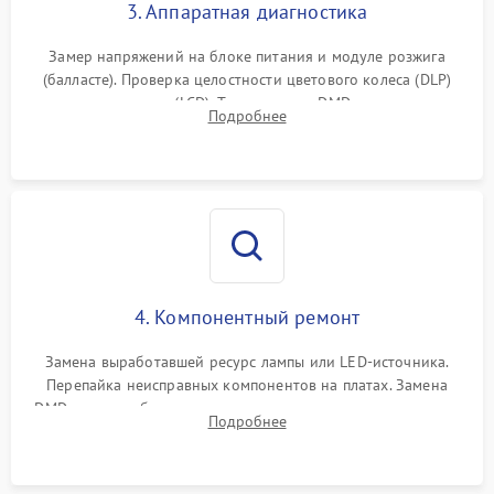
3. Аппаратная диагностика
Замер напряжений на блоке питания и модуле розжига
(балласте). Проверка целостности цветового колеса (DLP)
или поляризаторов (LCD). Тестирование DMD-чипа, датчиков
Подробнее
температуры и оптопар с помощью мультиметра и
осциллографа.
4. Компонентный ремонт
Замена выработавшей ресурс лампы или LED-источника.
Перепайка неисправных компонентов на платах. Замена
DMD-чипа при битых пикселях, установка нового цветового
Подробнее
колеса или восстановление сгоревших поляризационных
пленок.