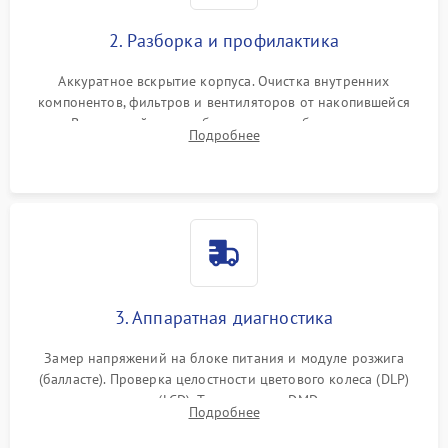
2. Разборка и профилактика
Аккуратное вскрытие корпуса. Очистка внутренних
компонентов, фильтров и вентиляторов от накопившейся
пыли. Визуальный осмотр блока питания, балласта лампы и
Подробнее
материнской платы на наличие прогаров или вздутых
элементов.
3. Аппаратная диагностика
Замер напряжений на блоке питания и модуле розжига
(балласте). Проверка целостности цветового колеса (DLP)
или поляризаторов (LCD). Тестирование DMD-чипа, датчиков
Подробнее
температуры и оптопар с помощью мультиметра и
осциллографа.