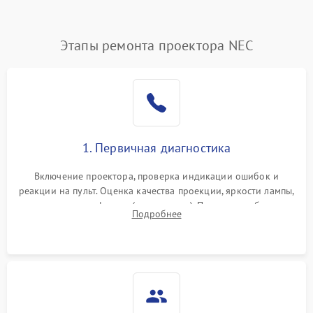
(image retention)
Нестабильная яркость или
Этапы ремонта проектора NEC
4000 ₽
Подробнее →
контраст
Неравномерная подсветка
4500 ₽
Подробнее →
экрана
Не работает
автоматическая коррекция
3000 ₽
Подробнее →
1. Первичная диагностика
трапеции (Keystone)
Включение проектора, проверка индикации ошибок и
Проблемы с
реакции на пульт. Оценка качества проекции, яркости лампы,
масштабированием
3500 ₽
Подробнее →
наличия артефактов (точки, пятна). Проверка работы
изображения
Подробнее
системы охлаждения по уровню шума вентиляторов.