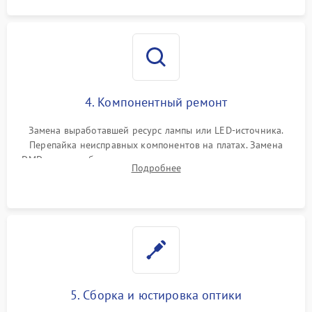
4. Компонентный ремонт
Замена выработавшей ресурс лампы или LED-источника.
Перепайка неисправных компонентов на платах. Замена
DMD-чипа при битых пикселях, установка нового цветового
Подробнее
колеса или восстановление сгоревших поляризационных
пленок.
5. Сборка и юстировка оптики