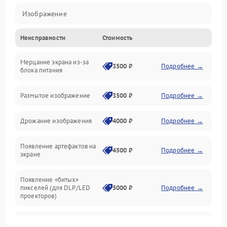
Изображение
Неисправности
Стоимость
Лампа подсветки
Мерцание экрана из-за
Неисправность управления и интерфейсов
3500 ₽
Подробнее →
блока питания
Прочие неисправности
Размытое изображение
3500 ₽
Подробнее →
Режим работы
Дрожание изображения
4000 ₽
Подробнее →
Неисправность звука
Появление артефактов на
4500 ₽
Подробнее →
экране
Появление «битых»
пикселей (для DLP/LED
5000 ₽
Подробнее →
проекторов)
Залипание изображения
4500 ₽
Подробнее →