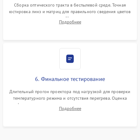
Сборка оптического тракта в беспылевой среде. Точная
юстировка линз и матриц для правильного сведения цветов
и устранения размытия. Надежное подключение всех
Подробнее
шлейфов, установка датчиков и закрытие корпуса
устройства.
6. Финальное тестирование
Длительный прогон проектора под нагрузкой для проверки
температурного режима и отсутствия перегрева. Оценка
фокуса, контрастности и цветопередачи на тестовых
Подробнее
таблицах. Проверка работы всех видеовходов и кнопок
управления.