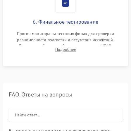
6. Финальное тестирование
Прогон монитора на тестовых фонах для проверки
равномерности подсветки и отсутствия искажений.
Проверка работоспособности всех портов (HDMI,
Подробнее
DisplayPort, VGA) и кнопок управления под нагрузкой в
течение пары часов.
FAQ. Ответы на вопросы
Вы можете ознакомиться с приведенными ниже