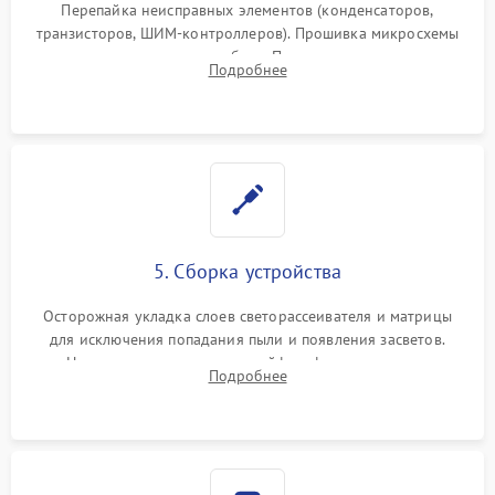
Перепайка неисправных элементов (конденсаторов,
транзисторов, ШИМ-контроллеров). Прошивка микросхемы
памяти при программных сбоях. При поломке подсветки —
Подробнее
разборка матрицы и замена выгоревших светодиодов.
5. Сборка устройства
Осторожная укладка слоев светорассеивателя и матрицы
для исключения попадания пыли и появления засветов.
Надежное подключение шлейфов, фиксация плат и
Подробнее
аккуратное защелкивание пластикового корпуса монитора.