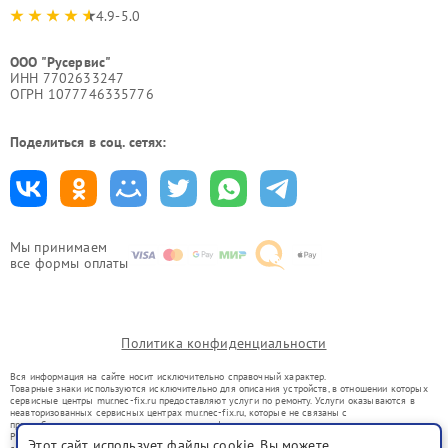
4.9-5.0
ООО "Русервис"
ИНН 7702633247
ОГРН 1077746335776
Поделиться в соц. сетях:
Мы принимаем
все формы оплаты
Политика конфиденциальности
Вся информация на сайте носит исключительно справочный характер.
Товарные знаки используются исключительно для описания устройств, в отношении которых
сервисные центры mur.nec-fix.ru предоставляют услуги по ремонту. Услуги оказываются в
неавторизованных сервисных центрах mur.nec-fix.ru, которые не связаны с
правообладателями товарных знаков или их официальными представителями.
Ремонт осуществляется для устройств, уже введенных в гражданский оборот в соответствии
Этот сайт использует файлы cookie. Вы можете