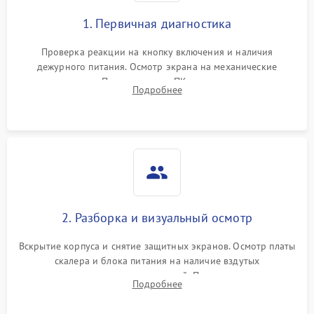
1. Первичная диагностика
Проверка реакции на кнопку включения и наличия
дежурного питания. Осмотр экрана на механические
повреждения. Подключение к ПК для оценки вывода
Подробнее
изображения, работы подсветки и выявления артефактов на
матрице.
2. Разборка и визуальный осмотр
Вскрытие корпуса и снятие защитных экранов. Осмотр платы
скалера и блока питания на наличие вздутых
конденсаторов, прогаров, окислений. Проверка надежности
Подробнее
контактов и целостности шлейфов матрицы.