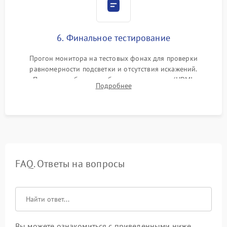
6. Финальное тестирование
Прогон монитора на тестовых фонах для проверки
равномерности подсветки и отсутствия искажений.
Проверка работоспособности всех портов (HDMI,
Подробнее
DisplayPort, VGA) и кнопок управления под нагрузкой в
течение пары часов.
FAQ. Ответы на вопросы
Вы можете ознакомиться с приведенными ниже