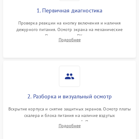
1. Первичная диагностика
Проверка реакции на кнопку включения и наличия
дежурного питания. Осмотр экрана на механические
повреждения. Подключение к ПК для оценки вывода
Подробнее
изображения, работы подсветки и выявления артефактов на
матрице.
2. Разборка и визуальный осмотр
Вскрытие корпуса и снятие защитных экранов. Осмотр платы
скалера и блока питания на наличие вздутых
конденсаторов, прогаров, окислений. Проверка надежности
Подробнее
контактов и целостности шлейфов матрицы.