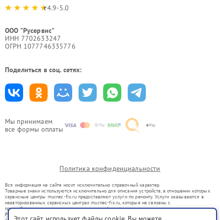
4.9-5.0
ООО "Русервис"
ИНН 7702633247
ОГРН 1077746335776
Поделиться в соц. сетях:
Мы принимаем
все формы оплаты
Политика конфиденциальности
Вся информация на сайте носит исключительно справочный характер.
Товарные знаки используются исключительно для описания устройств, в отношении которых
сервисные центры mur.nec-fix.ru предоставляют услуги по ремонту. Услуги оказываются в
неавторизованных сервисных центрах mur.nec-fix.ru, которые не связаны с
правообладателями товарных знаков или их официальными представителями.
Ремонт осуществляется для устройств, уже введенных в гражданский оборот в соответствии
Этот сайт использует файлы cookie. Вы можете