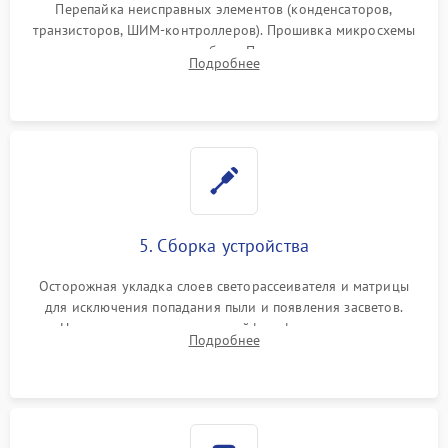
Перепайка неисправных элементов (конденсаторов,
транзисторов, ШИМ-контроллеров). Прошивка микросхемы
памяти при программных сбоях. При поломке подсветки —
Подробнее
разборка матрицы и замена выгоревших светодиодов.
5. Сборка устройства
Осторожная укладка слоев светорассеивателя и матрицы
для исключения попадания пыли и появления засветов.
Надежное подключение шлейфов, фиксация плат и
Подробнее
аккуратное защелкивание пластикового корпуса монитора.