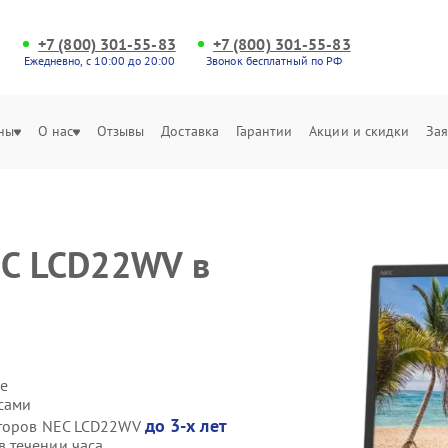
+7 (800) 301-55-83
+7 (800) 301-55-83
Ежедневно, с 10:00 до 20:00
Звонок бесплатный по РФ
ны
О нас
Отзывы
Доставка
Гарантии
Акции и скидки
Зая
EC LCD22WV в
е
сами
до 3-х лет
иторов NEC LCD22WV
 течении часа