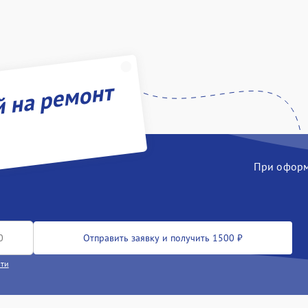
й на ремонт
При оформл
Отправить заявку и получить 1500 ₽
сти