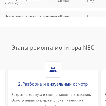
60 мин
1 год
VGA, DVI)
Неисправность кнопок управления
60 мин
1 год
Поломка инвертора
60 мин
1 год
Повреждение кабеля питания
60 мин
1 год
Этапы ремонта монитора NEC
Неисправность системы защиты от
60 мин
1 год
перегрузок
Поломка системы автоматического
60 мин
1 год
отключения
2. Разборка и визуальный осмотр
Неисправность системы защиты от
60 мин
1 год
короткого замыкания
Вскрытие корпуса и снятие защитных экранов.
Осмотр платы скалера и блока питания на
К
наличие вздутых конденсаторов, прогаров,