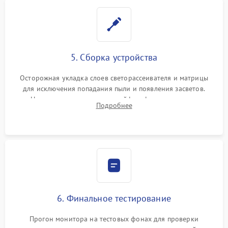
5. Сборка устройства
Осторожная укладка слоев светорассеивателя и матрицы
для исключения попадания пыли и появления засветов.
Надежное подключение шлейфов, фиксация плат и
Подробнее
аккуратное защелкивание пластикового корпуса монитора.
6. Финальное тестирование
Прогон монитора на тестовых фонах для проверки