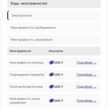
Виды неисправностей
Электроника
Неисправность изображения
Неисправность управления
Неисправности
Стоимость
Неисправность интерфейсов
Неисправность матрицы
2000 ₽
Подробнее →
Прочие неисправности
Повреждение подсветки
1500 ₽
Подробнее →
Неисправность звука
Поломка блока питания
1000 ₽
Подробнее →
Механические повреждения
Неисправность платы
2000 ₽
Подробнее →
управления