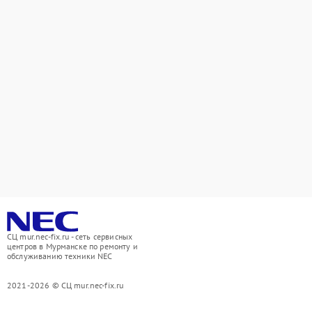
СЦ mur.nec-fix.ru - сеть сервисных
центров в Мурманске по ремонту и
обслуживанию техники NEC
2021-2026 © СЦ mur.nec-fix.ru