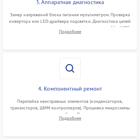
3. Аппаратная диагностика
Поломка системы защиты
1000 ₽
Подробнее →
от замыкания
Замер напряжений блока питания мультиметром. Проверка
инвертора или LED-драйвера подсветки. Диагностика цепей
питания скалера и тестирование сигналов на шлейфе LVDS
Подробнее
4. Компонентный ремонт
Перепайка неисправных элементов (конденсаторов,
транзисторов, ШИМ-контроллеров). Прошивка микросхемы
памяти при программных сбоях. При поломке подсветки —
Подробнее
разборка матрицы и замена выгоревших светодиодов.