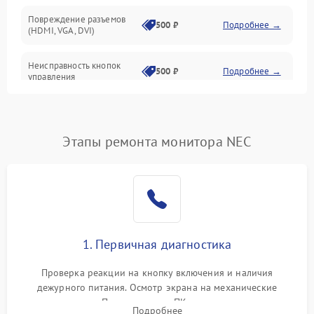
Повреждение разъемов
500 ₽
Подробнее →
(HDMI, VGA, DVI)
Неисправность кнопок
500 ₽
Подробнее →
управления
Поломка инвертора
1500 ₽
Подробнее →
Этапы ремонта монитора NEC
Повреждение кабеля
500 ₽
Подробнее →
питания
Неисправность системы
1000 ₽
Подробнее →
защиты от перегрузок
Поломка системы
1. Первичная диагностика
автоматического
1000 ₽
Подробнее →
отключения
Проверка реакции на кнопку включения и наличия
дежурного питания. Осмотр экрана на механические
Неисправность системы
повреждения. Подключение к ПК для оценки вывода
защиты от короткого
1000 ₽
Подробнее →
Подробнее