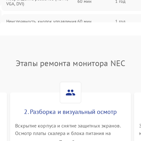
60 мин
1 год
VGA, DVI)
Неисправность кнопок управления
60 мин
1 год
Поломка инвертора
60 мин
1 год
Повреждение кабеля питания
60 мин
1 год
Этапы ремонта монитора NEC
Неисправность системы защиты от
60 мин
1 год
перегрузок
Поломка системы автоматического
60 мин
1 год
отключения
2. Разборка и визуальный осмотр
Неисправность системы защиты от
60 мин
1 год
короткого замыкания
Вскрытие корпуса и снятие защитных экранов.
Осмотр платы скалера и блока питания на
К
наличие вздутых конденсаторов, прогаров,