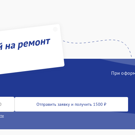
й на ремонт
При оформл
Отправить заявку и получить 1500 ₽
сти