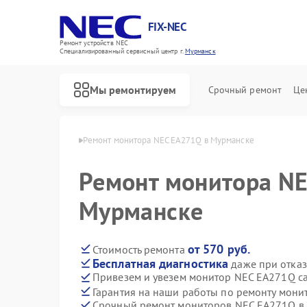
FIX-NEC
Ремонт устройств NEC
Специализированный cервисный центр г.
Мурманск
Мы ремонтируем
Срочный ремонт
Це
ов NEC в Мурманске
Ремонт монитора NEC EA271Q в Мурманске
Ремонт монитора N
Мурманске
от 570 руб.
Стоимость ремонта
Бесплатная диагностика
даже при отказ
Привезем и увезем монитор NEC EA271Q с
Гарантия на наши работы по ремонту мон
Срочный ремонт мониторов NEC EA271Q в 