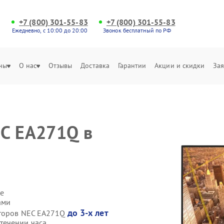
+7 (800) 301-55-83
+7 (800) 301-55-83
Ежедневно, с 10:00 до 20:00
Звонок бесплатный по РФ
ны
О нас
Отзывы
Доставка
Гарантии
Акции и скидки
Зая
EC EA271Q в
е
ами
до 3-х лет
иторов NEC EA271Q
течении часа