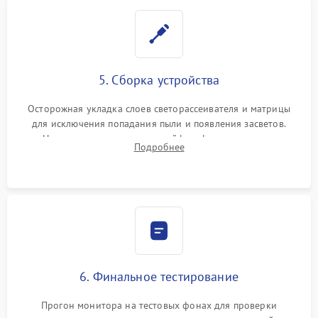
5. Сборка устройства
Осторожная укладка слоев светорассеивателя и матрицы
для исключения попадания пыли и появления засветов.
Надежное подключение шлейфов, фиксация плат и
Подробнее
аккуратное защелкивание пластикового корпуса монитора.
6. Финальное тестирование
Прогон монитора на тестовых фонах для проверки