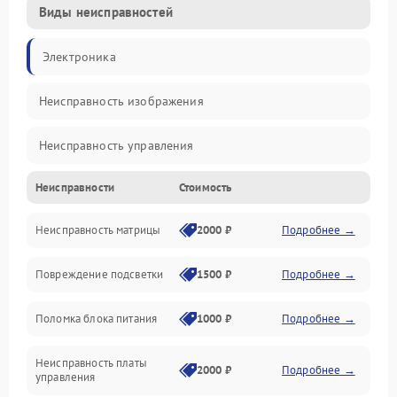
Виды неисправностей
Электроника
Неисправность изображения
Неисправность управления
Неисправности
Стоимость
Неисправность интерфейсов
Неисправность матрицы
2000 ₽
Подробнее →
Прочие неисправности
Повреждение подсветки
1500 ₽
Подробнее →
Неисправность звука
Поломка блока питания
1000 ₽
Подробнее →
Механические повреждения
Неисправность платы
2000 ₽
Подробнее →
управления