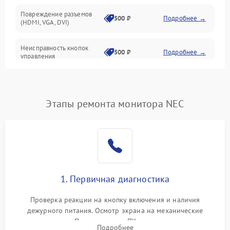
Повреждение разъемов
500 ₽
Подробнее →
(HDMI, VGA, DVI)
Неисправность кнопок
500 ₽
Подробнее →
управления
Поломка инвертора
1500 ₽
Подробнее →
Этапы ремонта монитора NEC
Повреждение кабеля
500 ₽
Подробнее →
питания
Неисправность системы
1000 ₽
Подробнее →
защиты от перегрузок
Поломка системы
1. Первичная диагностика
автоматического
1000 ₽
Подробнее →
отключения
Проверка реакции на кнопку включения и наличия
дежурного питания. Осмотр экрана на механические
Неисправность системы
повреждения. Подключение к ПК для оценки вывода
защиты от короткого
1000 ₽
Подробнее →
Подробнее