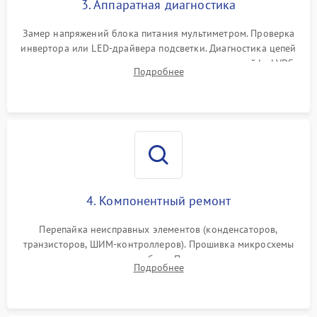
3. Аппаратная диагностика
Поломка системы защиты
1000 ₽
Подробнее →
от замыкания
Замер напряжений блока питания мультиметром. Проверка
инвертора или LED-драйвера подсветки. Диагностика цепей
питания скалера и тестирование сигналов на шлейфе LVDS
Подробнее
4. Компонентный ремонт
Перепайка неисправных элементов (конденсаторов,
транзисторов, ШИМ-контроллеров). Прошивка микросхемы
памяти при программных сбоях. При поломке подсветки —
Подробнее
разборка матрицы и замена выгоревших светодиодов.