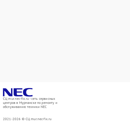
СЦ mur.nec-fix.ru - сеть сервисных
центров в Мурманске по ремонту и
обслуживанию техники NEC
2021-2026 © СЦ mur.nec-fix.ru