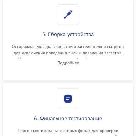
5. Сборка устройства
Осторожная укладка слоев светорассеивателя и матрицы
для исключения попадания пыли и появления засветов.
Надежное подключение шлейфов, фиксация плат и
Подробнее
аккуратное защелкивание пластикового корпуса монитора.
6. Финальное тестирование
Прогон монитора на тестовых фонах для проверки