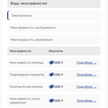
Виды неисправностей
Электроника
Неисправность изображения
Неисправность управления
Неисправности
Стоимость
Неисправность интерфейсов
Неисправность матрицы
2000 ₽
Подробнее →
Прочие неисправности
Повреждение подсветки
1500 ₽
Подробнее →
Неисправность звука
Поломка блока питания
1000 ₽
Подробнее →
Механические повреждения
Неисправность платы
2000 ₽
Подробнее →
управления