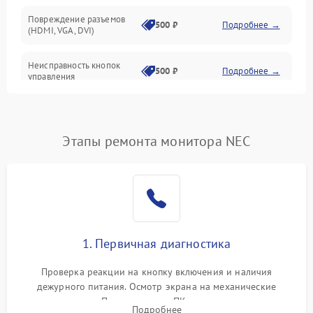
Повреждение разъемов
500 ₽
Подробнее →
(HDMI, VGA, DVI)
Неисправность кнопок
500 ₽
Подробнее →
управления
Поломка инвертора
1500 ₽
Подробнее →
Этапы ремонта монитора NEC
Повреждение кабеля
500 ₽
Подробнее →
питания
Неисправность системы
1000 ₽
Подробнее →
защиты от перегрузок
Поломка системы
1. Первичная диагностика
автоматического
1000 ₽
Подробнее →
отключения
Проверка реакции на кнопку включения и наличия
дежурного питания. Осмотр экрана на механические
Неисправность системы
повреждения. Подключение к ПК для оценки вывода
защиты от короткого
1000 ₽
Подробнее →
Подробнее