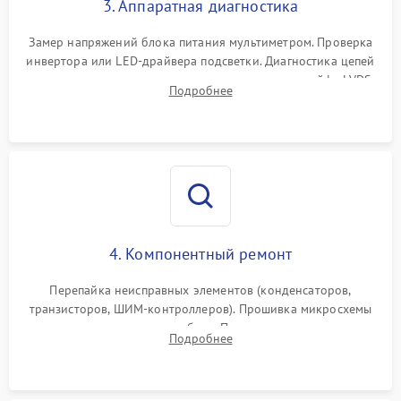
3. Аппаратная диагностика
Поломка системы защиты
1000 ₽
Подробнее →
от замыкания
Замер напряжений блока питания мультиметром. Проверка
инвертора или LED-драйвера подсветки. Диагностика цепей
питания скалера и тестирование сигналов на шлейфе LVDS
Подробнее
4. Компонентный ремонт
Перепайка неисправных элементов (конденсаторов,
транзисторов, ШИМ-контроллеров). Прошивка микросхемы
памяти при программных сбоях. При поломке подсветки —
Подробнее
разборка матрицы и замена выгоревших светодиодов.