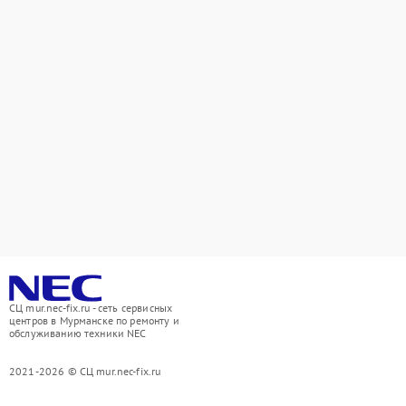
СЦ mur.nec-fix.ru - сеть сервисных
центров в Мурманске по ремонту и
обслуживанию техники NEC
2021-2026 © СЦ mur.nec-fix.ru