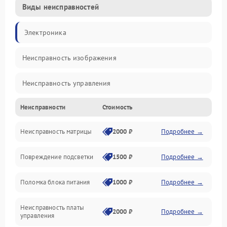
Виды неисправностей
Электроника
Неисправность изображения
Неисправность управления
Неисправности
Стоимость
Неисправность интерфейсов
Неисправность матрицы
2000 ₽
Подробнее →
Прочие неисправности
Повреждение подсветки
1500 ₽
Подробнее →
Неисправность звука
Поломка блока питания
1000 ₽
Подробнее →
Механические повреждения
Неисправность платы
2000 ₽
Подробнее →
управления