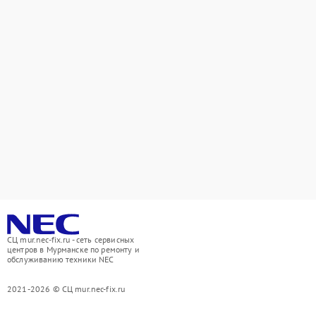
СЦ mur.nec-fix.ru - сеть сервисных
центров в Мурманске по ремонту и
обслуживанию техники NEC
2021-2026 © СЦ mur.nec-fix.ru