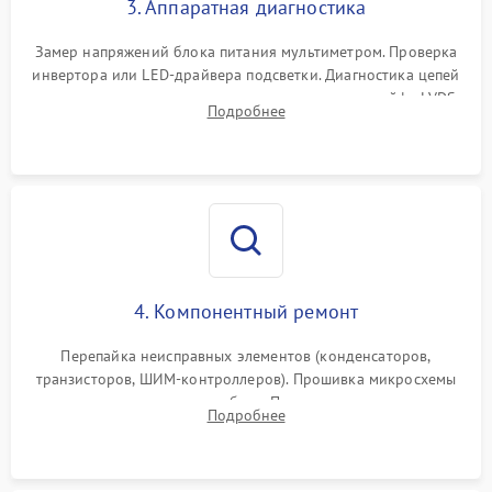
3. Аппаратная диагностика
Поломка системы защиты
1000 ₽
Подробнее →
от замыкания
Замер напряжений блока питания мультиметром. Проверка
инвертора или LED-драйвера подсветки. Диагностика цепей
питания скалера и тестирование сигналов на шлейфе LVDS
Подробнее
4. Компонентный ремонт
Перепайка неисправных элементов (конденсаторов,
транзисторов, ШИМ-контроллеров). Прошивка микросхемы
памяти при программных сбоях. При поломке подсветки —
Подробнее
разборка матрицы и замена выгоревших светодиодов.