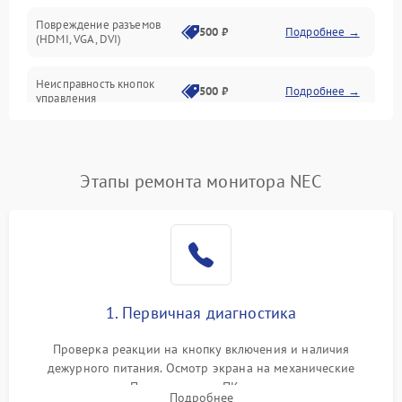
Повреждение разъемов
500 ₽
Подробнее →
(HDMI, VGA, DVI)
Неисправность кнопок
500 ₽
Подробнее →
управления
Поломка инвертора
1500 ₽
Подробнее →
Этапы ремонта монитора NEC
Повреждение кабеля
500 ₽
Подробнее →
питания
Неисправность системы
1000 ₽
Подробнее →
защиты от перегрузок
Поломка системы
1. Первичная диагностика
автоматического
1000 ₽
Подробнее →
отключения
Проверка реакции на кнопку включения и наличия
дежурного питания. Осмотр экрана на механические
Неисправность системы
повреждения. Подключение к ПК для оценки вывода
защиты от короткого
1000 ₽
Подробнее →
Подробнее