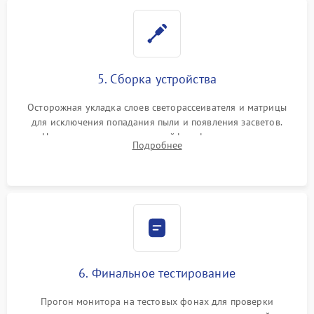
5. Сборка устройства
Осторожная укладка слоев светорассеивателя и матрицы
для исключения попадания пыли и появления засветов.
Надежное подключение шлейфов, фиксация плат и
Подробнее
аккуратное защелкивание пластикового корпуса монитора.
6. Финальное тестирование
Прогон монитора на тестовых фонах для проверки