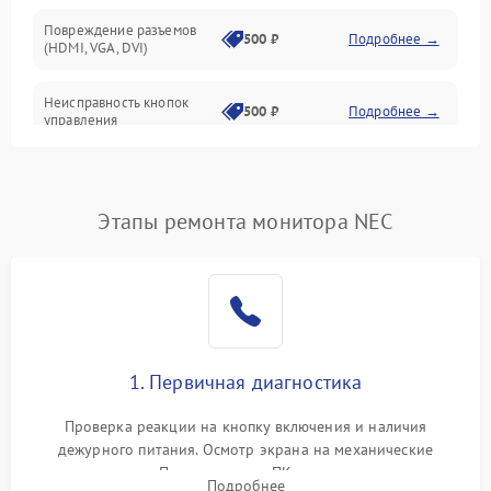
Повреждение разъемов
500 ₽
Подробнее →
(HDMI, VGA, DVI)
Неисправность кнопок
500 ₽
Подробнее →
управления
Поломка инвертора
1500 ₽
Подробнее →
Этапы ремонта монитора NEC
Повреждение кабеля
500 ₽
Подробнее →
питания
Неисправность системы
1000 ₽
Подробнее →
защиты от перегрузок
Поломка системы
1. Первичная диагностика
автоматического
1000 ₽
Подробнее →
отключения
Проверка реакции на кнопку включения и наличия
дежурного питания. Осмотр экрана на механические
Неисправность системы
повреждения. Подключение к ПК для оценки вывода
защиты от короткого
1000 ₽
Подробнее →
Подробнее