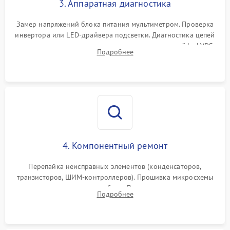
3. Аппаратная диагностика
Поломка системы защиты
1000 ₽
Подробнее →
от замыкания
Замер напряжений блока питания мультиметром. Проверка
инвертора или LED-драйвера подсветки. Диагностика цепей
питания скалера и тестирование сигналов на шлейфе LVDS
Подробнее
4. Компонентный ремонт
Перепайка неисправных элементов (конденсаторов,
транзисторов, ШИМ-контроллеров). Прошивка микросхемы
памяти при программных сбоях. При поломке подсветки —
Подробнее
разборка матрицы и замена выгоревших светодиодов.