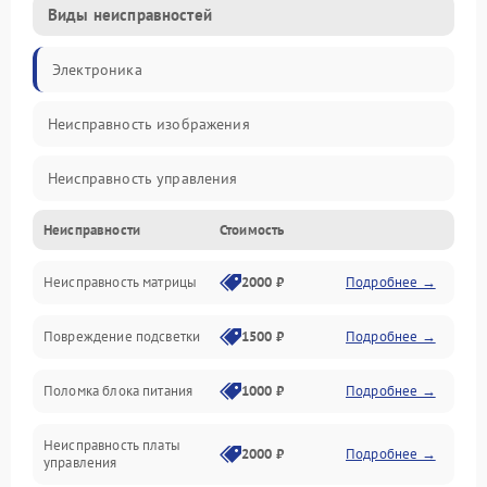
Виды неисправностей
Электроника
Неисправность изображения
Неисправность управления
Неисправности
Стоимость
Неисправность интерфейсов
Неисправность матрицы
2000 ₽
Подробнее →
Прочие неисправности
Повреждение подсветки
1500 ₽
Подробнее →
Неисправность звука
Поломка блока питания
1000 ₽
Подробнее →
Механические повреждения
Неисправность платы
2000 ₽
Подробнее →
управления