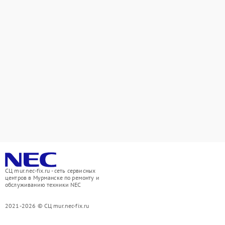
СЦ mur.nec-fix.ru - сеть сервисных
центров в Мурманске по ремонту и
обслуживанию техники NEC
2021-2026 © СЦ mur.nec-fix.ru