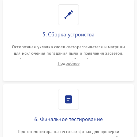
5. Сборка устройства
Осторожная укладка слоев светорассеивателя и матрицы
для исключения попадания пыли и появления засветов.
Надежное подключение шлейфов, фиксация плат и
Подробнее
аккуратное защелкивание пластикового корпуса монитора.
6. Финальное тестирование
Прогон монитора на тестовых фонах для проверки