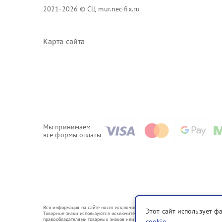
2021-2026 © СЦ mur.nec-fix.ru
Карта сайта
Мы принимаем
все формы оплаты
Вся информация на сайте носит исключительно справочный характер.
Этот сайт использует ф
Товарные знаки используются исключительно для описания устройств, в отношен
правообладателями товарных знаков или их официальными представителями.
cookie