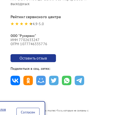
выходных
Рейтинг сервисного центра
4.9-5.0
ООО "Русервис"
ИНН 7702633247
ОГРН 1077746335776
Оставить отзыв
Поделиться в соц. сетях:
йлов
в неавторизованных сервисных центрах mur.nec-fix.ru, которые не связаны с
Согласен