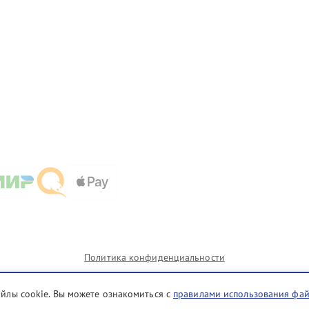
Политика конфиденциальности
айлы cookie. Вы можете ознакомиться с
правилами использования фа
ии которых сервисные центры mur.nec-fix.ru предоставляют услуги по ремонту. Услуги оказываются 